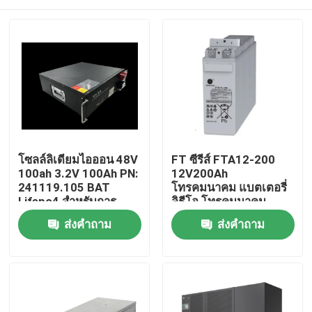
โซลล์ลิเดียมไอออน 48V
FT ซีรีส์ FTA12-200
100ah 3.2V 100Ah PN:
12V200Ah
241119.105 BAT
โทรคมนาคม แบตเตอรี่
Lifepo4 สําหรับการ
ลิธีโอ โทรคมนาคม
สื่อสารทางเครือข่ายที่
แบตเตอรี่
บ้าน
ส่งคำถาม
ส่งคำถาม
รองรับในระยะ paralel
เกี่ยวกับเรา
รายชื่อผู้ติดต่อ