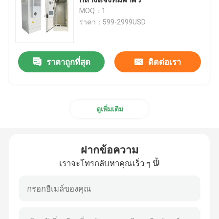
MOQ：1
ราคา：599-2999USD
ระบบเทเลคอมไฮบริด
โมดูลวงจรเรียงกระแส
ราคาถูกที่สุด
ติดต่อเรา
เครื่องปรับความแรงแบบ 48V DC
ดูเพิ่มเติม
Flatpack2 ระบบไฟฟ้ารวม
ฝากข้อความ
แบตเตอรี่ลิเธียมเทเลคอม
เราจะโทรกลับหาคุณเร็ว ๆ นี้!
CE+T พลังงาน