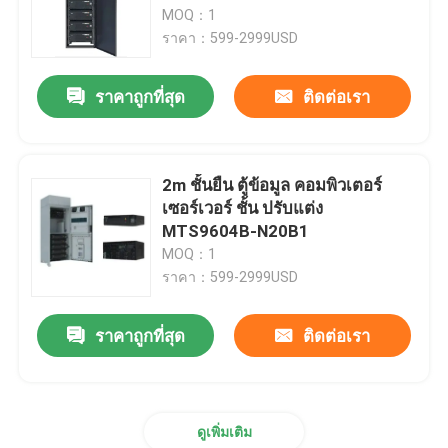
MOQ：1
ราคา：599-2999USD
ผลิตภัณฑ์
ราคาถูกที่สุด
ติดต่อเรา
วิดีโอ
ตู้โทรคมนาคมกลางแจ้ง
2m ชั้นยืน ตู้ข้อมูล คอมพิวเตอร์
เซอร์เวอร์ ชั้น ปรับแต่ง
MTS9604B-N20B1
ตู้อุปกรณ์โทรคมนาคม
MOQ：1
ราคา：599-2999USD
ตู้แบตเตอรี่โทรคมนาคม
ราคาถูกที่สุด
ติดต่อเรา
ตู้ ชั้น เซิร์ฟเวอร์ ของเครือข่าย
ดูเพิ่มเติม
ระบบพลังงานสายโทรคมนาคม DC