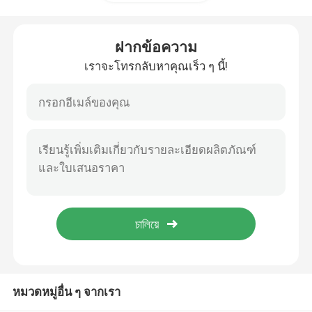
ระบบเทเลคอมไฮบริด
ฝากข้อความ
เราจะโทรกลับหาคุณเร็ว ๆ นี้!
โมดูลวงจรเรียงกระแส
เครื่องปรับความแรงแบบ 48V DC
Flatpack2 ระบบไฟฟ้ารวม
แบตเตอรี่ลิเธียมเทเลคอม
CE+T พลังงาน
หมวดหมู่อื่น ๆ จากเรา