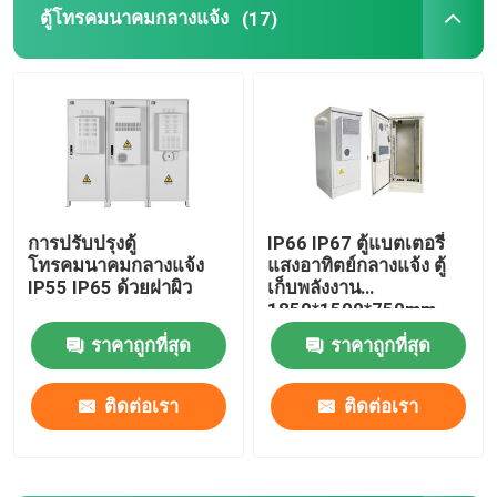
ตู้โทรคมนาคมกลางแจ้ง
(17)
ระบบเทเลคอมไฮบริด
โมดูลวงจรเรียงกระแส
เครื่องปรับความแรงแบบ 48V DC
การปรับปรุงตู้
IP66 IP67 ตู้แบตเตอรี่
โทรคมนาคมกลางแจ้ง
แสงอาทิตย์กลางแจ้ง ตู้
Flatpack2 ระบบไฟฟ้ารวม
IP55 IP65 ด้วยฝาผิว
เก็บพลังงาน
1850*1500*750mm
แบตเตอรี่ลิเธียมเทเลคอม
ราคาถูกที่สุด
ราคาถูกที่สุด
ติดต่อเรา
ติดต่อเรา
CE+T พลังงาน