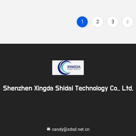
1
2
3
Shenzhen Xingda Shidai Technology Co., Ltd.
candy@xdsd.net.cn