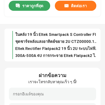
ราคาถูกที่สุด
ติดต่อเรา
ในคลัง 19 นิ้ว Eltek Smartpack S Controller Flatpack S Compact HE 1U 5.4KW 3.6KW 230VAC 48V DC ไฟฟ้าโทรคมนาคม Sy
ชุดชาร์จพลังแสงอาทิตย์ขยาย 2U CTZ00000.1358 เครื่องปรับปรุง Eltek ระบบพลังงาน Flatpack
เกี่ยวกับเรา
Eltek Rectifier Flatpack2 19 นิ้ว 2U ระบบไฟฟ้า DC
300A-500A 4U การกระจาย Eltek Flatpack2 ไฮบริดพลังงานหลัก Eltek ระบบไฟฟ้า DC CTO30408S.4xxx CTO308xxS.4xxx
ทัวร์โรงงาน
FP2 24KW เครื่องแก้ไข ระบบโทรคมนาคม Hybrid ELTEK Flatpack2 2000w 48v SHE 5U-7U
32A / 60A ระบบโทรคมนาคมไฮบริด Eltek Flatpack2 2U Integrated
ควบคุมคุณภาพ
Flatpack2 DC/DC 380V/54V ระบบโทรคมนาคม Hybrid Eltek 36KW 72KW 108KW
Eltek FPS 24V 6kw ชั้น Rectifier Flatpack S 24V 3U ระบบประปาไฟฟ้าแบบตรงต่อเนื่องที่ติดตั้ง CA0603.000 CA0603.001 230VAC
ติดต่อเรา
Eltek Micropack Wallbox 12V / 480W 24V / 960W โทรคมนาคมอุตสาหกรรมไฟฟ้า DC
สมัครสมาชิก Smartpack S เครื่องควบคุม Flatpack S 48/1800HE เครื่องแก้ไข Eltek 48V 150A Compact HE Flatpack S 2U DC Power System CTOS0502
ขออ้าง
ฝากข้อความ
100% NEW ของแท้ ZTE ZXD5000 v5.0 48V 100A โมดูลพลังงานปรับปรุงสําหรับ ZXDU68 S402
เราจะโทรกลับหาคุณเร็ว ๆ นี้!
สําหรับสายโทรคมนาคม รถไฟฟ้า สายไฟฟ้า New Eltek 6kVA AC + 12.8-21kW DC Rectiverter ระบบกลางแจ้ง
ตู้โทรคมนาคมกลางแจ้ง
Eltek Flatpack2 ระบบพลังงานบูรณาการ 120kW กับ A & B AC input
Eltek 4.8KW Power AC DC Rectiverter 2U Power Core 6kVA 1ph พร้อมเครื่องควบคุม Smartpack R (เบอร์ส่วน CTOR0402.1xxx)
ตู้อุปกรณ์โทรคมนาคม
Smartpack S เครื่องควบคุม FPS 24V เครื่องแก้ไข 2 ต้น Flatpack S HE 24V 2U 3R Eltek ชั้น DC Power System