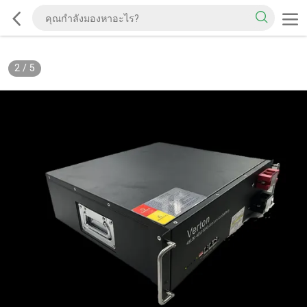
2
/
5