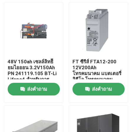
48V 150ah เซลล์ลิทธิี
FT ซีรีส์ FTA12-200
ยมไอออน 3.2V150Ah
12V200Ah
PN 241119.105 BT-Li
โทรคมนาคม แบตเตอรี่
Lifepo4 สําหรับการ
ลิธีโอ โทรคมนาคม
สื่อสารเครือข่ายที่
แบตเตอรี่
ส่งคำถาม
ส่งคำถาม
สนับสนุนในแนวขนาน
บ้าน
เกี่ยวกับเรา
รายชื่อผู้ติดต่อ