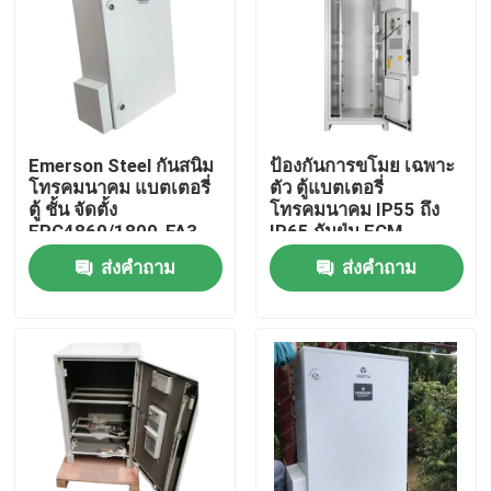
ผลิตภัณฑ์
วิดีโอ
Emerson Steel กันสนิม
ป้องกันการขโมย เฉพาะ
โทรคมนาคม แบตเตอรี่
ตัว ตู้แบตเตอรี่
ตู้โทรคมนาคมกลางแจ้ง
ตู้ ชั้น จัดตั้ง
โทรคมนาคม IP55 ถึง
EPC4860/1800-FA3
IP65 กันฝุ่น ECM-
E16H-1_1
ส่งคำถาม
ส่งคำถาม
ตู้อุปกรณ์โทรคมนาคม
ตู้แบตเตอรี่โทรคมนาคม
ตู้ ชั้น เซิร์ฟเวอร์ ของเครือข่าย
ระบบพลังงานสายโทรคมนาคม DC