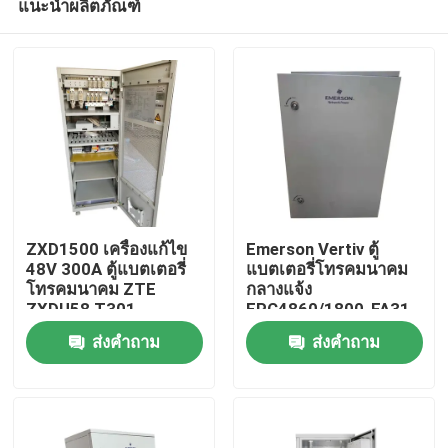
แนะนำผลิตภัณฑ์
ZXD1500 เครื่องแก้ไข
Emerson Vertiv ตู้
48V 300A ตู้แบตเตอรี่
แบตเตอรี่โทรคมนาคม
โทรคมนาคม ZTE
กลางแจ้ง
ZXDU58 T301
EPC4860/1800-FA31
บ้าน
IP55
ส่งคำถาม
ส่งคำถาม
เกี่ยวกับเรา
รายชื่อผู้ติดต่อ