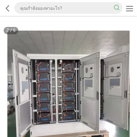
2
/
6