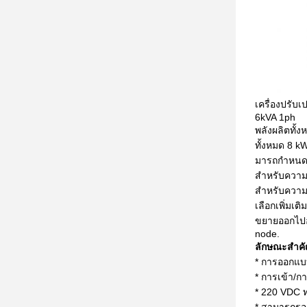
เครื่องปรับ
6kVA 1ph
พลังผลิตทั้ง
ทั้งหมด 8 k
มารถกําหนดได
สําหรับความห
สําหรับความ
เลือกเพิ่ม
ขยายออกไปอ
node.
ลักษณะสําค
* การออกแบบ
* การเข้า/ก
* 220 VDC 