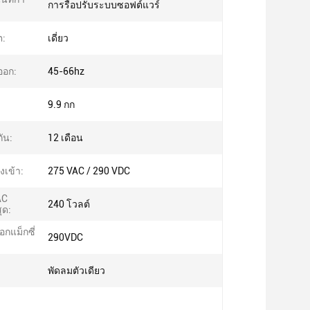
การรื้อปรับระบบซอฟต์แวร์
ต:
เดี่ยว
ออก:
45-66hz
9.9 กก
ัน:
12 เดือน
เข้า:
275 VAC / 290 VDC
AC
240 โวลต์
ุด:
กแม็กซี่
290VDC
พัดลมตัวเดียว