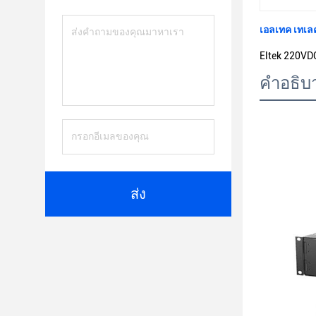
เอลเทค เทเลค
Eltek 220VD
คําอธิบ
ส่ง