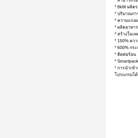
* สามารถรอง
* 8kW ผลิต
* ปริมาณการ
* ความแรงผ
* ผลิตอาหา
* สร้างในเ
* 150% ควา
* 600% กระ
* ติดต่อร้อน
* Smartpack
* การนําเข
โปรแกรมได้