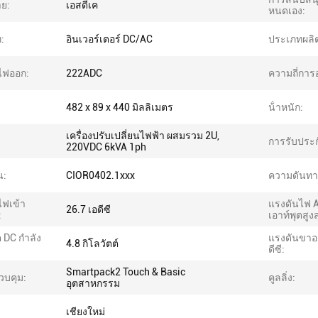
าย:
เอสดีเค
หนดเอง:
:
อินเวอร์เตอร์ DC/AC
ประเภทผลิ
ไฟออก:
222ADC
ความถี่การ
482 x 89 x 440 มิลลิเมตร
น้ําหนัก:
เครื่องปรับเปลี่ยนไฟฟ้า ผสมรวม 2U,
การรับประก
220VDC 6kVA 1ph
น:
CIOR0402.1xxx
ความดันทาง
ฟเข้า
แรงดันไฟ 
26.7 เอดีซี
:
เอาท์พุตสูงส
ต DC กำลัง
แรงดันขาออ
4.8 กิโลวัตต์
ดีซี:
Smartpack2 Touch & Basic
บคุม:
คูลลิ่ง:
อุตสาหกรรม
เชียงใหม่