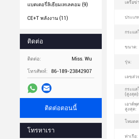
เครือข่
แบตเตอรี่ลิเธียมเทเลคอม
(9)
ประเภท
CE+T พลังงาน
(11)
กระแส
ติดต่อ
ขนาด:
ติดต่อ:
Miss. Wu
รุ่น:
โทรศัพท์:
86-189-23842907
เลขส่ว
กระแสไ
(สูงสุด)
เอาต์พุ
ติดต่อตอนนี้
สูงสุด:
โหมดคว
โทรหาเรา
ท่าเรือ: