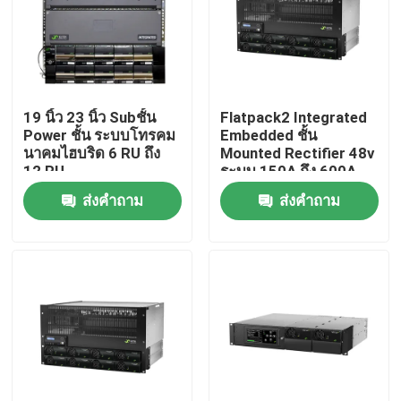
เกี่ยวกับเรา
ทัวร์โรงงาน
19 นิ้ว 23 นิ้ว Subชั้น
Flatpack2 Integrated
Power ชั้น ระบบโทรคม
Embedded ชั้น
นาคมไฮบริด 6 RU ถึง
Mounted Rectifier 48v
ควบคุมคุณภาพ
12 RU
ระบบ 150A ถึง 600A
ส่งคำถาม
ส่งคำถาม
ติดต่อเรา
ขออ้าง
ตู้โทรคมนาคมกลางแจ้ง
ตู้อุปกรณ์โทรคมนาคม