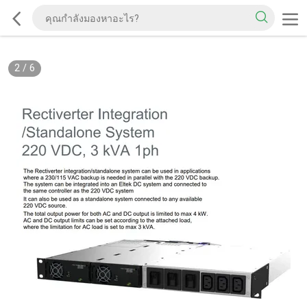
2
/
6