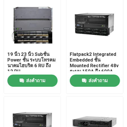
เกี่ยวกับเรา
ทัวร์โรงงาน
ควบคุมคุณภาพ
19 นิ้ว 23 นิ้ว Subชั้น
Flatpack2 Integrated
Power ชั้น ระบบโทรคม
Embedded ชั้น
นาคมไฮบริด 6 RU ถึง
Mounted Rectifier 48v
ติดต่อเรา
12 RU
ระบบ 150A ถึง 600A
ส่งคำถาม
ส่งคำถาม
ขออ้าง
ตู้โทรคมนาคมกลางแจ้ง
ตู้อุปกรณ์โทรคมนาคม