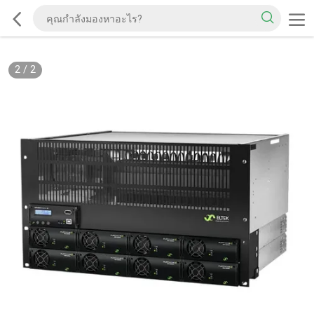
2
/
2